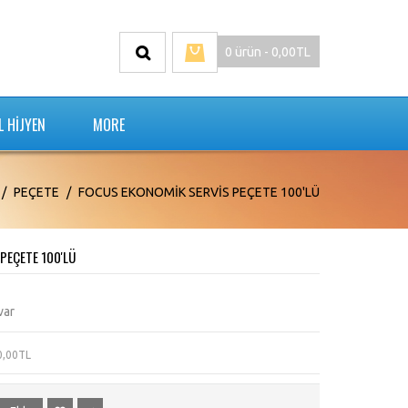
0 ürün - 0,00TL
L HİJYEN
MORE
PEÇETE
FOCUS EKONOMİK SERVİS PEÇETE 100'LÜ
PEÇETE 100'LÜ
var
 0,00TL