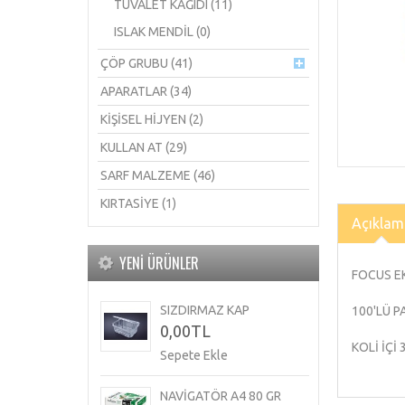
TUVALET KAĞIDI (11)
ISLAK MENDİL (0)
ÇÖP GRUBU (41)
APARATLAR (34)
KİŞİSEL HİJYEN (2)
KULLAN AT (29)
SARF MALZEME (46)
KIRTASİYE (1)
Açıklam
YENI ÜRÜNLER
FOCUS E
SIZDIRMAZ KAP
100'LÜ 
0,00TL
KOLİ İÇİ
Sepete Ekle
NAVIGATÖR A4 80 GR