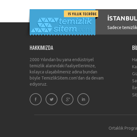
İSTANBUL
Sadece temizlik
HAKKIMIZDA
BI
2000 Yılından bu yana endüstriyel
Ha
temizlik alanındaki faaliyetlerimize,
Ka
kolayca ulaşabilmeniz adına bundan
Giz
böyle TemizlikSitem.com'dan da devam
Sa
ediyoruz.
İl
Si
Ortaklık Progr