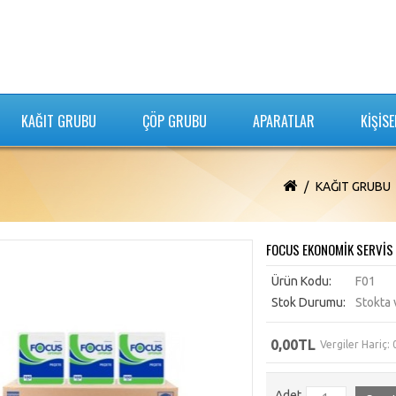
KAĞIT GRUBU
ÇÖP GRUBU
APARATLAR
KİŞİSE
KAĞIT GRUBU
FOCUS EKONOMİK SERVİS 
Ürün Kodu:
F01
Stok Durumu:
Stokta 
0,00TL
Vergiler Hariç:
Adet