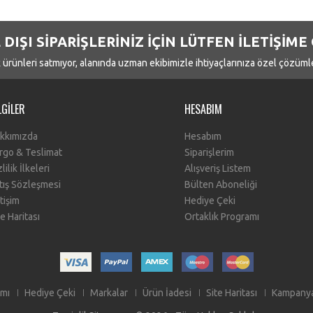
 DIŞI SİPARİŞLERİNİZ İÇİN LÜTFEN İLETİŞİME
 ürünleri satmıyor, alanında uzman ekibimizle ihtiyaçlarınıza özel çözüm
LGILER
HESABIM
kkımızda
Hesabım
rgo & Teslimat
Siparişlerim
lilik İlkeleri
Alışveriş Listem
tış Sözleşmesi
Bülten Aboneliği
etişim
Hediye Çeki
te Haritası
Ortaklık Programı
amı
Hediye Çeki
Markalar
Ürün İadesi
Site Haritası
Kampanya