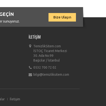
 GEÇİN
Bize Ulaşın
ler sunuyoruz.
İLETIŞIM
TemizlikSitem.com
İSTOÇ Ticaret Merkezi
30. Ada No:99
Bağcılar / İstanbul
0532 700 72 02
bilgi@temizliksitem.com
lar
İletişim